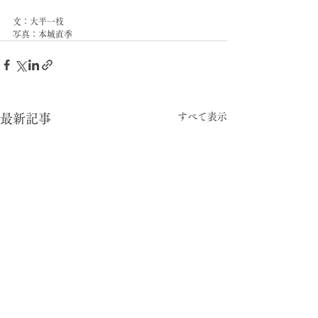
文：大平一枝
写真：本城直季
すべて表示
最新記事