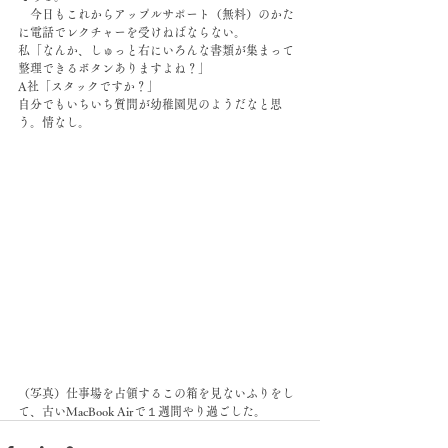
　今日もこれからアップルサポート（無料）のかた
に電話でレクチャーを受けねばならない。
私「なんか、しゅっと右にいろんな書類が集まって
整理できるボタンありますよね？」
A社「スタックですか？」
自分でもいちいち質問が幼稚園児のようだなと思
う。情なし。
（写真）仕事場を占領するこの箱を見ないふりをし
て、古いMacBook Airで１週間やり過ごした。