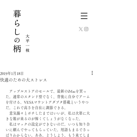
2019年1月18日
快適のための大ストレス
　アップルストアのセールで、最新のiMacを買っ
た。通常のスタンド型でなく、背後に自分でアーム
を付ける、VESAマウントアダプタ搭載というやつ
だ。これで高さを自在に調節できる。
　意気揚々とポチしたまではいいが、私は次第に大
きな箱が来るのが怖くてしょうがなくなった。
　私はマックの設定ができないのだ。いつも知り合
いに頼んでやってもらっていた。用語もまるでさっ
ぱりわからない。ああ、どうしよう、もう来てしま