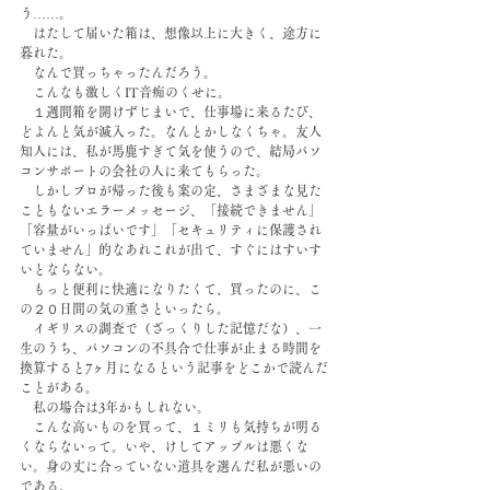
う……。
　はたして届いた箱は、想像以上に大きく、途方に
暮れた。
　なんで買っちゃったんだろう。
　こんなも激しくIT音痴のくせに。
　１週間箱を開けずじまいで、仕事場に来るたび、
どよんと気が滅入った。なんとかしなくちゃ。友人
知人には、私が馬鹿すぎて気を使うので、結局パソ
コンサポートの会社の人に来てもらった。
　しかしプロが帰った後も案の定、さまざまな見た
こともないエラーメッセージ、「接続できません」
「容量がいっぱいです」「セキュリティに保護され
ていません」的なあれこれが出て、すぐにはすいす
いとならない。
　もっと便利に快適になりたくて、買ったのに、こ
の２０日間の気の重さといったら。
　イギリスの調査で（ざっくりした記憶だな）、一
生のうち、パソコンの不具合で仕事が止まる時間を
換算すると7ヶ月になるという記事をどこかで読んだ
ことがある。
　私の場合は3年かもしれない。
　こんな高いものを買って、１ミリも気持ちが明る
くならないって。いや、けしてアップルは悪くな
い。身の丈に合っていない道具を選んだ私が悪いの
である。