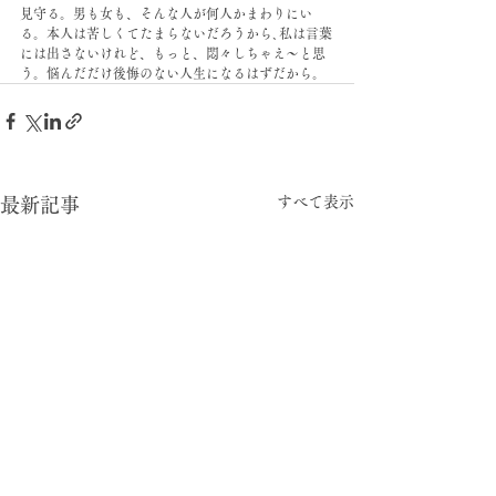
見守る。男も女も、そんな人が何人かまわりにい
る。本人は苦しくてたまらないだろうから､私は言葉
には出さないけれど、もっと、悶々しちゃえ〜と思
う。悩んだだけ後悔のない人生になるはずだから。
すべて表示
最新記事