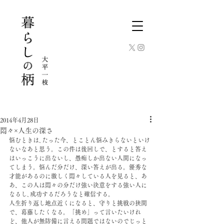
2014年4月28日
悶々×人生の深さ
悩むときは､たった今、とことん悩みきらないといけ
ないなあと思う。この件は後回しで、とすると答え
はいっこうに出ないし、愚痴しか出ない人間になっ
てしまう。悩んだ分だけ、深い答えが出る。優秀な
才能があるのに激しく悶々している人を見ると、あ
あ、この人は悶々の分だけ強い決意をする強い人に
なるし､成功するだろうなと確信する。
人生折り返し地点近くになると、守りと挑戦の狭間
で、葛藤したくなる。「挑め」って言いたいけれ
ど、他人が無防備に言える問題ではないのでじっと