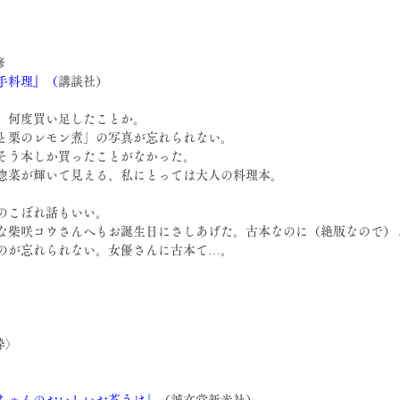
修
手料理』
（
講談社）
、何度買い足したことか。
と栗のレモン煮」の写真が忘れられない。
そう本しか買ったことがなかった。
惣菜が輝いて見える、私にとっては大人の料理本。
のこぼれ話もいい。
な柴咲コウさんへもお誕生日にさしあげた。古本なのに（絶版なので）
のが忘れられない。女優さんに古本て…。
枠〉