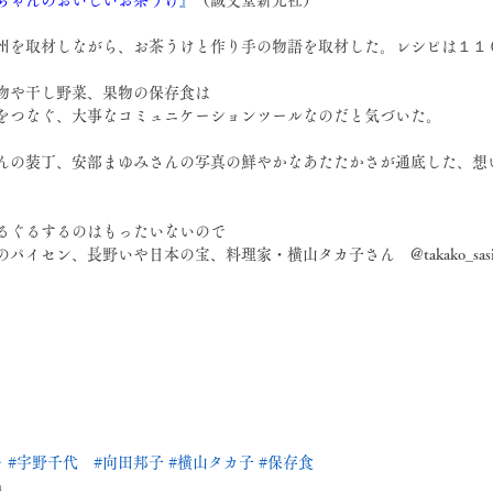
ちゃんのおいしいお茶うけ
』
（誠文堂新光社）
州を取材しながら、お茶うけと作り手の物語を取材した。レシピは１１
物や干し野菜、果物の保存食は
をつなぐ、大事なコミュニケーションツールなのだと気づいた。
んの装丁、安部まゆみさんの写真の鮮やかなあたたかさが通底した、想
るぐるするのはもったいないので
パイセン、長野いや日本の宝、料理家・横山タカ子さん　@takako_sasi
。
ー
#宇野千代
#向田邦子
#横山タカ子
#保存食
m