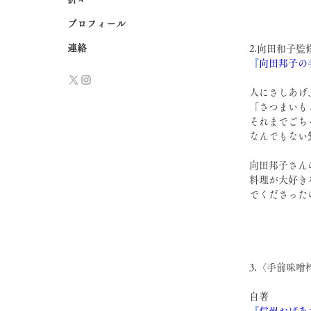
プロフィール
連絡
2.向田和子監
『
向田邦子の
人にさしあげ
「さつまいも
それまでごち
なんでもない
向田邦子さん
料理が大好き
でくださった
3.〈手前味噌
自著