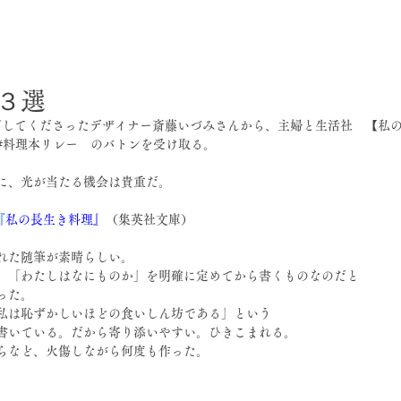
日
３選
丁してくださったデザイナー斎藤いづみさんから、主婦と生活社　【私
#料理本リレー　のバトンを受け取る。
に、光が当たる機会は貴重だ。
『
私の長生き料理』
（集英社文庫）
れた随筆が素晴らしい。
、「わたしはなにものか」を明確に定めてから書くものなのだと
った。
私は恥ずかしいほどの食いしん坊である」という
書いている。だから寄り添いやすい。ひきこまれる。
らなど、火傷しながら何度も作った。