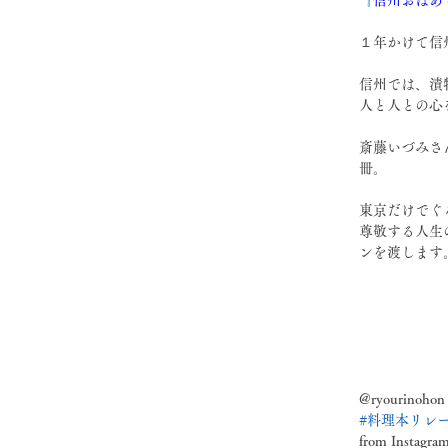
『
信州おばあ
１年かけて信
信州では、漬
人と人との心
斎藤いづみさ
冊。
東京だけでぐ
尊敬する人生の
ンを渡します
@ryourinohon
#料理本リレ
from Instagra