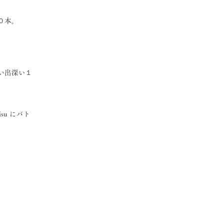
０本。
い出深い１
su にバト