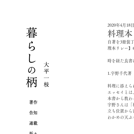
2020年4月18
料理本
自著を3冊装
理本リレー】
時を経た良書
1.宇野千代著
料理に添えら
エッセイとは
本書から教わ
著作
宇野さんは「
立ち位置から
告知
わかめの天ぷ
連載
折々