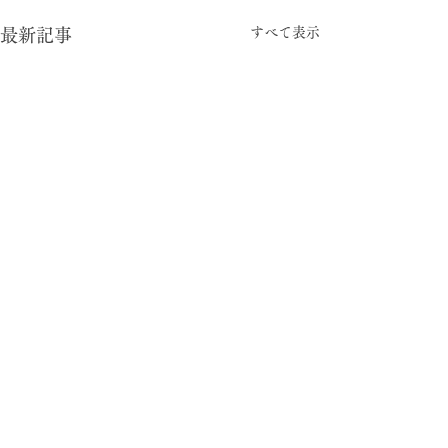
すべて表示
最新記事
-05:15
型と視点
© 2024 暮らしの柄 大平一枝 Kazue Oodaira ,
Design Izumi Saito ［rhyme inc.］ All rights reserved.
がむしゃら労働