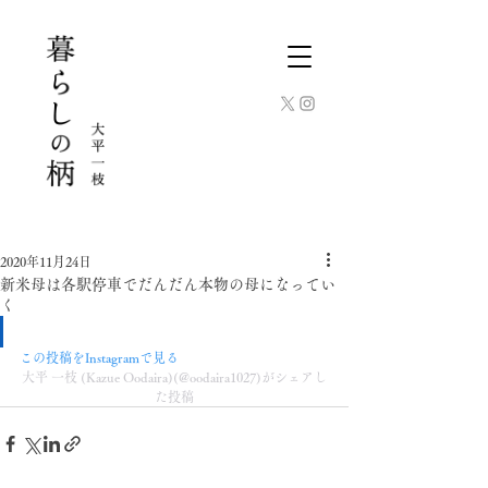
2020年11月24日
新米母は各駅停車でだんだん本物の母になってい
く
この投稿をInstagramで見る
大平 一枝 (Kazue Oodaira)(@oodaira1027)がシェアし
た投稿