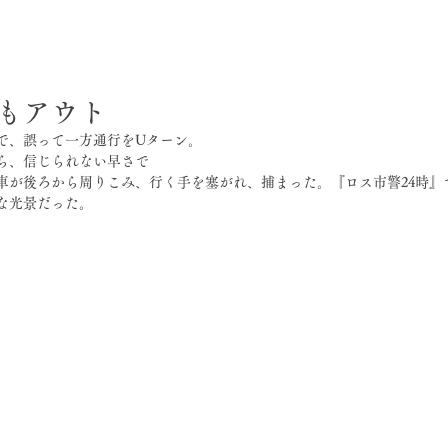
もアウト
で、誤って一方通行をUターン。
ら、信じられない早さで
車が後ろから周りこみ、行く手を塞がれ、捕まった。『ロス市警24時』
な光景だった。