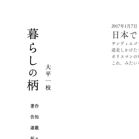
2017年1月7日
日本で
サンディエゴ
逆走しかけた
ポリスマンの
これ、みたい
著作
告知
連載
折々