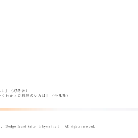
べに』（幻冬舎）
うやくわかった料理のいろは』（平凡社）
ign Izumi Saito ［rhyme inc.］ All rights reserved.