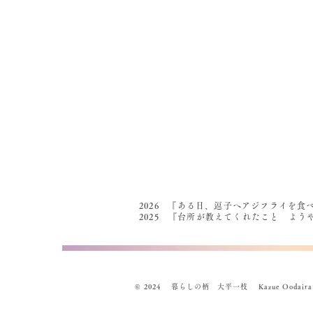
2026 『ある日、逗子へアジフライを食
2025 『台所が教えてくれたこと よ
© 2024 暮らしの柄 大平一枝 Kazue Oodaira , Des