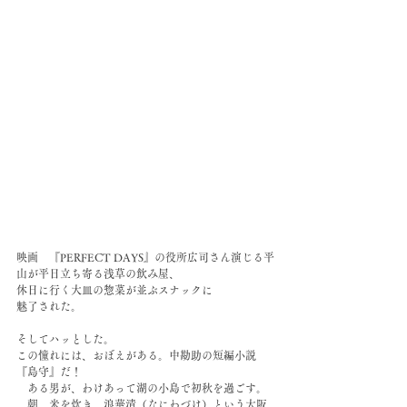
映画　『PERFECT DAYS』の役所広司さん演じる平
山が平日立ち寄る浅草の飲み屋、
休日に行く大皿の惣菜が並ぶスナックに
魅了された。
そしてハッとした。
この憧れには、おぼえがある。中勘助の短編小説
『島守』だ！
　ある男が、わけあって湖の小島で初秋を過ごす。
　朝、米を炊き、浪華漬（なにわづけ）という大阪