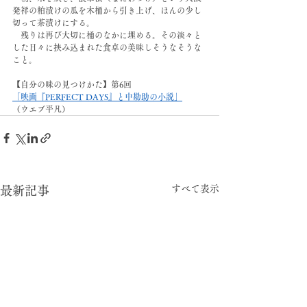
発祥の粕漬けの瓜を木桶から引き上げ、ほんの少し
切って茶漬けにする。
　残りは再び大切に桶のなかに埋める。その淡々と
した日々に挟み込まれた食卓の美味しそうなそうな
こと。
【自分の味の見つけかた】第6回
「映画『PERFECT DAYS』と中勘助の小説」
⁡（ウエブ平凡）
すべて表示
最新記事