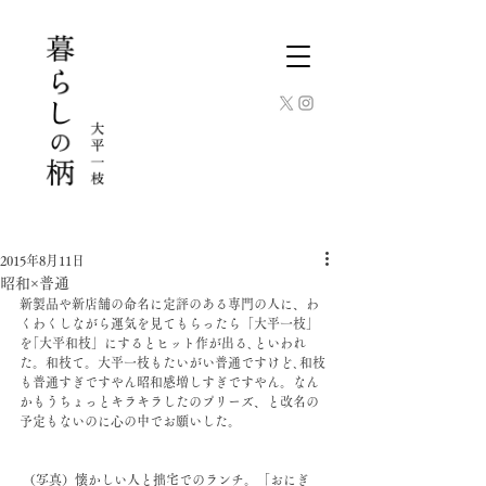
2015年8月11日
昭和×普通
新製品や新店舗の命名に定評のある専門の人に、わ
くわくしながら運気を見てもらったら「大平一枝」
を｢大平和枝」にするとヒット作が出る､といわれ
た。和枝て。大平一枝もたいがい普通ですけど､和枝
も普通すぎですやん昭和感増しすぎですやん。なん
かもうちょっとキラキラしたのプリーズ、と改名の
予定もないのに心の中でお願いした。
 （写真）懐かしい人と拙宅でのランチ。「おにぎ