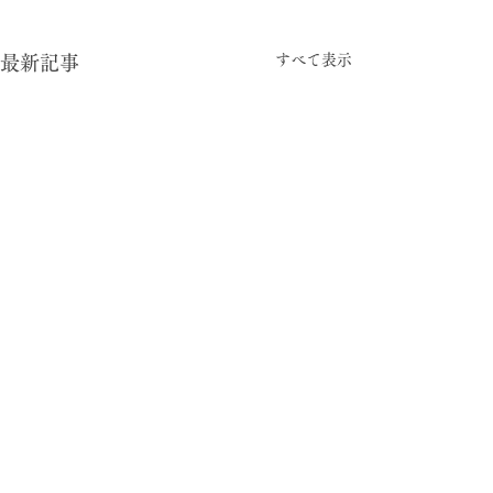
すべて表示
最新記事
-05:15
型と視点
© 2024 暮らしの柄 大平一枝 Kazue Oodaira ,
Design Izumi Saito ［rhyme inc.］ All rights reserved.