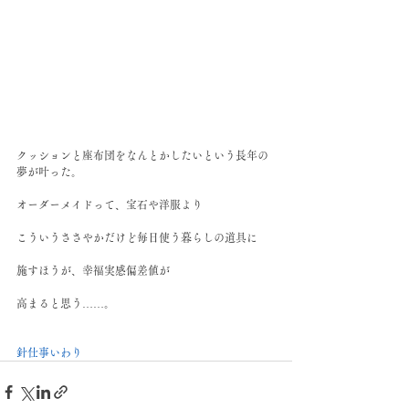
クッションと座布団をなんとかしたいという長年の
夢が叶った。﻿
オーダーメイドって、宝石や洋服より﻿
こういうささやかだけど毎日使う暮らしの道具に﻿
施すほうが、幸福実感偏差値が﻿
高まると思う……。﻿
針仕事
いわり