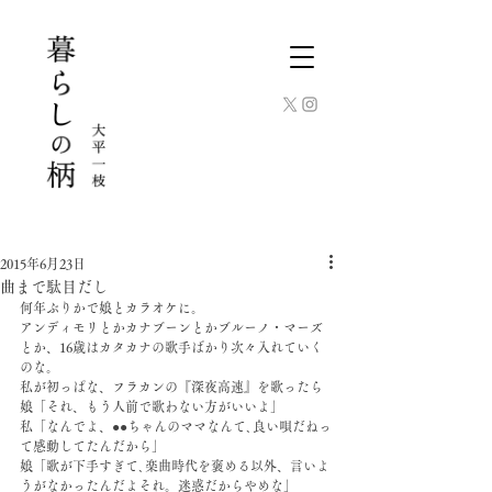
2015年6月23日
曲まで駄目だし
何年ぶりかで娘とカラオケに。
アンディモリとかカナブーンとかブルーノ・マーズ
とか、16歳はカタカナの歌手ばかり次々入れていく
のな。
私が初っぱな、フラカンの『深夜高速』を歌ったら
娘「それ、もう人前で歌わない方がいいよ」
私「なんでよ、●●ちゃんのママなんて､良い唄だねっ
て感動してたんだから」
娘「歌が下手すぎて､楽曲時代を褒める以外、言いよ
うがなかったんだよそれ。迷惑だからやめな」