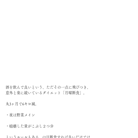
酒を飲んで良いという、ただその一点に飛びつき、
意外と楽に続いているダイエット「月曜断食」。
丸3ヶ月で6キロ減。
・夜は野菜メイン
・咀嚼した量がこぶし２つ分
というルールもある。(1日断食すれば良いだけでは