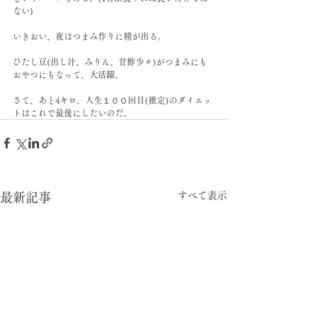
ない)
いきおい、夜はつまみ作りに精が出る。
ひたし豆(出し汁、みりん、甘酢少々)がつまみにも
おやつにもなって、大活躍。
さて、あと4キロ。人生１００回目(推定)のダイエッ
トはこれで最後にしたいのだ。
すべて表示
最新記事