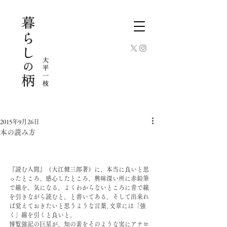
2015年9月26日
本の読み方
『読む人間』（大江健三郎著）に、本当に良いと思
ったところ、感心したところ、興味深い所に赤鉛筆
で線を。気になる、よくわからないところに青で線
を引きながら読むと、と書いてある。そして出来れ
ば覚えておきたいと思うような言葉､文章には「強
く」線を引くと良いと。
博覧強記の巨星が、知の素をそのような実にアナロ