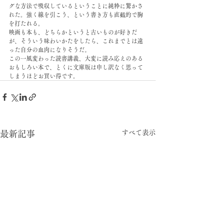
グな方法で吸収しているということに純粋に驚かさ
れた。強く線を引こう、という書き方も直截的で胸
を打たれる。
映画も本も、どちらかというと古いものが好きだ
が、そういう味わいかたをしたら、これまでとは違
った自分の血肉になりそうだ。
この一風変わった読書講義、大変に読み応えのある
おもしろい本で、とくに文庫版は申し訳なく思って
しまうほどお買い得です。
すべて表示
最新記事