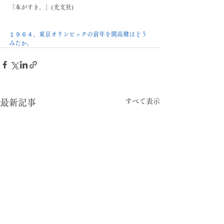
「本がすき。」(光文社)
１９６４、東京オリンピックの前年を
開高健はどう
みたか。
すべて表示
最新記事