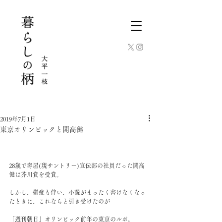
2019年7月1日
東京オリンピックと開高健
28歳で壽屋(現サントリー)宣伝部の社員だった開高
健は芥川賞を受賞。﻿
しかし、鬱症も伴い、小説がまったく書けなくなっ
たときに、これならと引き受けたのが﻿
「週刊朝日」オリンピック前年の東京のルポ。﻿