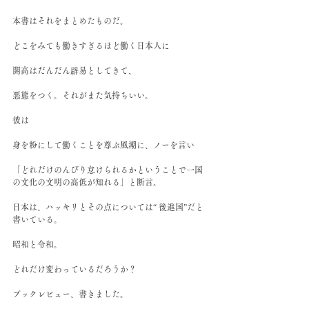
本書はそれをまとめたものだ。﻿
どこをみても働きすぎるほど働く日本人に﻿
開高はだんだん辟易としてきて、﻿
悪態をつく。それがまた気持ちいい。﻿
彼は﻿
身を粉にして働くことを尊ぶ風潮に、ノーを言い﻿
「どれだけのんびり怠けられるかということで一国
の文化の文明の高低が知れる」と断言。﻿
日本は、ハッキリとその点については“ 後進国”だと
書いている。﻿
昭和と令和。﻿
どれだけ変わっているだろうか？﻿
ブックレビュー、書きました。﻿