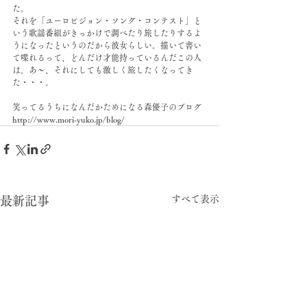
た。
それを「ユーロビジョン・ソング・コンテスト」と
いう歌謡番組がきっかけで調べたり旅したりするよ
うになったというのだから彼女らしい。描いて書い
て喋れるって、どんだけ才能持っているんだこの人
は。あ〜、それにしても激しく旅したくなってき
た・・・。
笑ってるうちになんだかためになる森優子のブログ
http://www.mori-yuko.jp/blog/
すべて表示
最新記事