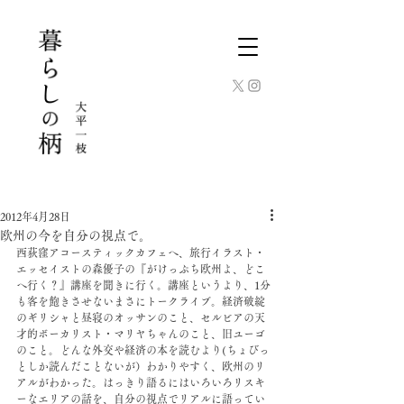
2012年4月28日
欧州の今を自分の視点で。
西荻窪アコースティックカフェへ、旅行イラスト・
エッセイストの森優子の『がけっぷち欧州よ、どこ
へ行く？』講座を聞きに行く。講座というより、1分
も客を飽きさせないまさにトークライブ。経済破綻
のギリシャと昼寝のオッサンのこと、セルビアの天
才的ボーカリスト・マリヤちゃんのこと、旧ユーゴ
のこと。どんな外交や経済の本を読むより(ちょびっ
としか読んだことないが）わかりやすく、欧州のリ
アルがわかった。はっきり語るにはいろいろリスキ
ーなエリアの話を、自分の視点でリアルに語ってい