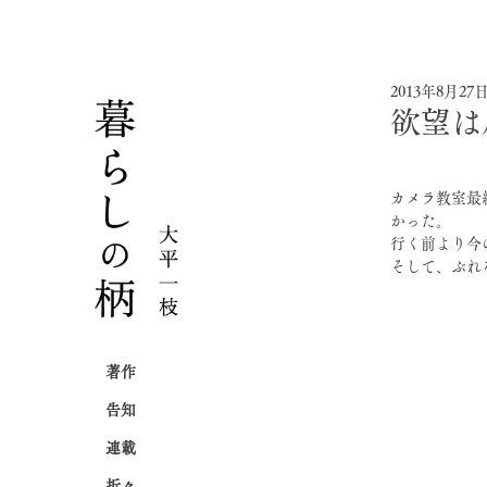
2013年8月27
欲望は
カメラ教室最
かった。
行く前より今
そして、ぶれ
著作
告知
連載
折々