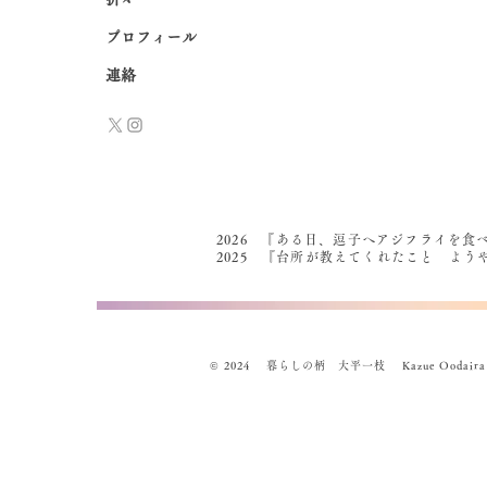
プロフィール
連絡
2026 『ある日、逗子へアジフライを食
2025 『台所が教えてくれたこと よ
© 2024 暮らしの柄 大平一枝 Kazue Oodaira , Des