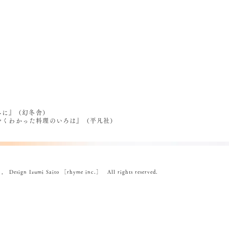
べに』（幻冬舎）
うやくわかった料理のいろは』（平凡社）
ign Izumi Saito ［rhyme inc.］ All rights reserved.