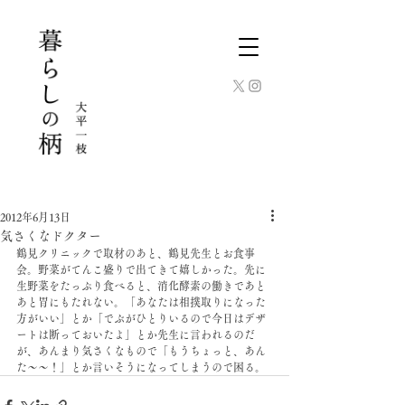
2012年6月13日
気さくなドクター
鶴見クリニックで取材のあと、鶴見先生とお食事
会。野菜がてんこ盛りで出てきて嬉しかった。先に
生野菜をたっぷり食べると、消化酵素の働きであと
あと胃にもたれない。「あなたは相撲取りになった
方がいい」とか「でぶがひとりいるので今日はデザ
ートは断っておいたよ」とか先生に言われるのだ
が、あんまり気さくなもので「もうちょっと、あん
た〜〜！」とか言いそうになってしまうので困る。