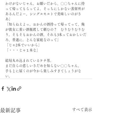
わけがないじゃん。お願いだから、〇〇ちゃんに持
って帰ってもらってよ。そっちにしかない蒸留所が
あるんだよー、シングルモルトで美味しいのがさ
あ」
「知らねえよっ。おかんの酒持って帰ってって、俺
が彼女に重い酒瓶渡して頼むの？　むりむりむりむ
り。そもそもおかんの酒、それも3本っておかしいだ
ろ、普通に。どんな家庭なのって」
「じゃ2本でいいから」
「・・・じゃ１本な」
結局丸め込まれているケチ男。
まだ自らの悲しいさだめを知らない〇〇ちゃん。
手もとに届くのが今から楽しみすぎてしょうがな
い。
すべて表示
最新記事