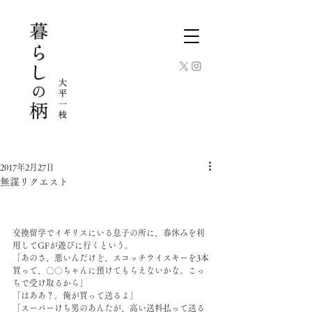
2017年2月27日
無謀リクエスト
交換留学でイギリスにいる息子の所に、春休みを利
用してGFが遊びに行くという。
「あのさ、悪いんだけど、スコッチウイスキーを3本
買って、〇〇ちゃんに預けてもらえないかな。こっ
ちで受け取るから」
「はああ？。俺が買って送るよ」
「スーパーけち男のあんたが、高い送料払って送る