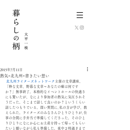
2015年7月11日
熱気×北九州×書きたい想い
北九州ライターズネットワーク
主催の文章講座、
「粋な文章、野暮な文章〜あなたの癖は何です
か？」無事終了。本格的なイベントホールの快適さ
にも驚いたが、なにより参加者の熱気に気圧されそ
うだった。そこまで話して良いのか？というくらい
話したつもりでいる。深い質問に､私の方が学び、教
えられた。ライターズのみなさんひとりひとりが､仕
事の合間に手弁当で準備してくださった。そのひと
りひとりになにか心にお土産を持って帰ってもらい
たいと願いながら私も準備した。夜中２時過ぎまで