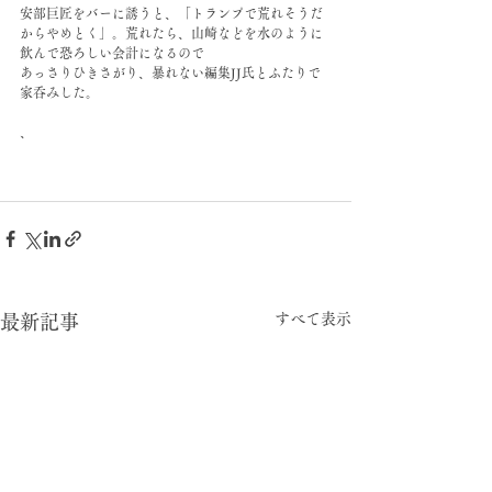
安部巨匠をバーに誘うと、「トランプで荒れそうだ
からやめとく」。荒れたら、山崎などを水のように
飲んで恐ろしい会計になるので
あっさりひきさがり、暴れない編集JJ氏とふたりで
家呑みした。
、
すべて表示
最新記事