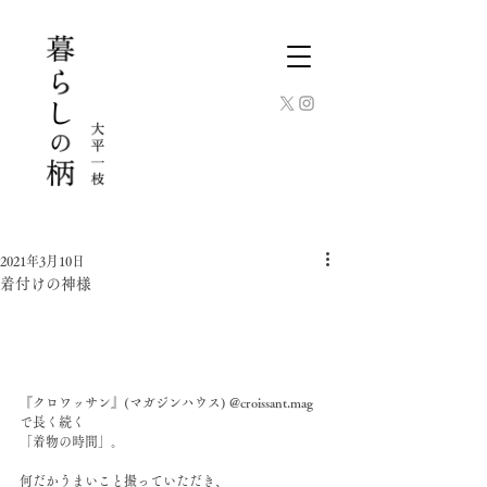
2021年3月10日
着付けの神様
『クロワッサン』(マガジンハウス) @croissant.mag 
で長く続く﻿
「着物の時間」。﻿
何だかうまいこと撮っていただき、﻿