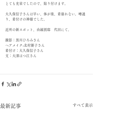
とても光栄でしたので、貼り付けます。﻿
大久保信子さんは早い、体が楽、着崩れない。噂通
り、着付けの神様でした。﻿
近所の新スポット、由縁別邸　代田にて。﻿
撮影：黒川ひろみさん﻿
ヘアメイク:北村優子さん﻿
着付け：大久保信子さん﻿
文：大澤はつ江さん﻿
すべて表示
最新記事