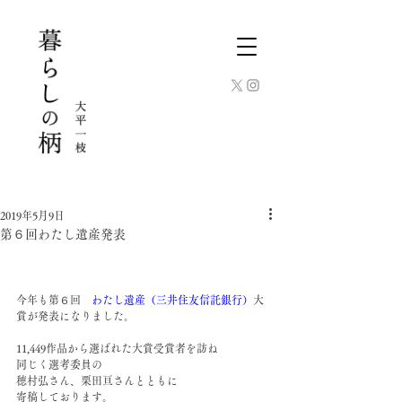
2019年5月9日
第６回わたし遺産発表
今年も第６回　
わたし遺産（三井住友信託銀行）
大
賞が発表になりました。
11,449作品から選ばれた大賞受賞者を訪ね
同じく選考委員の
穂村弘さん、栗田亘さんとともに
寄稿しております。