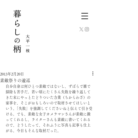
2013年2月20日
素敵祭りの逡巡
自分自身は何ひとつ素敵ではないし、ずぼらで雑で
掃除も苦手だ。若い頃にたくさん失敗を繰り返して
きた末にやっとたどりついた力業（ちからわざ）の
家事を、そこがおもしろいので取材させてほしいと
いう。｢失敗」を強調してくださいねと伝えて引き受
ける。でも、素敵な女子カメラマンさんが素敵に撮
ってくれるし、ライターさんも素敵に書いてくれる
ので、どうしたって、それふうに写真も記事も仕上
がる。今日もそんな取材だった。