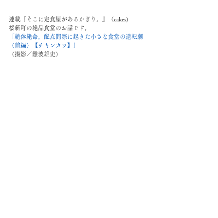
連載『そこに定食屋があるかぎり。』（cakes)
桜新町の絶品食堂のお話です。
「絶体絶命。配点間際に起きた小さな食堂の逆転劇
（前編）【チキンカツ】」
（撮影／難波雄史）