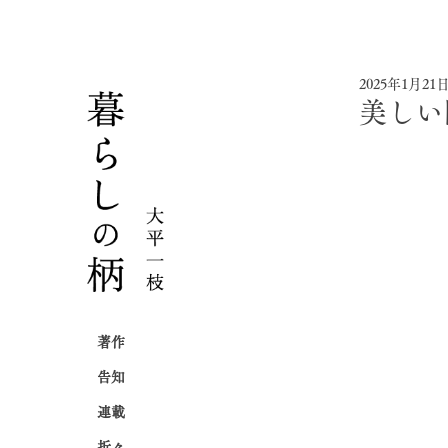
2025年1月21
美しい
著作
告知
連載
折々