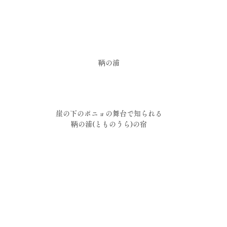
鞆の浦
崖の下のポニョの舞台で知られる
鞆の浦(とものうら)の宿