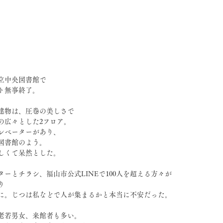
立中央図書館で
ト無事終了。
建物は、圧巻の美しさで
の広々とした2フロア。
レベーターがあり、
図書館のよう。
しくて呆然とした。
ターとチラシ、福山市公式LINEで100人を超える方々が
り
に。じつは私などで人が集まるかと本当に不安だった。
。老若男女、来館者も多い。