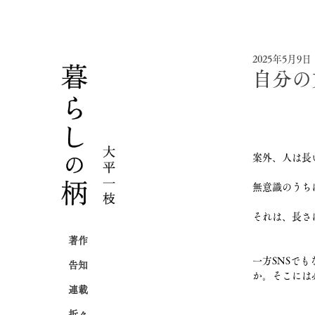
2025年5月9日
自分の
案外、人は長
無意識のうち
それは、長さ
著作
一方SNSで
告知
か。そこには
連載
折々