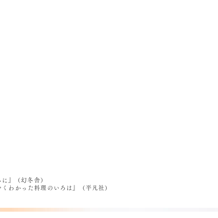
べに』（幻冬舎）
うやくわかった料理のいろは』（平凡社）