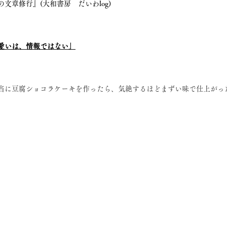
文章修行』(大和書房　だいわlog)
愛いは、情報ではない」
当に豆腐ショコラケーキを作ったら、気絶するほどまずい味で仕上がっ