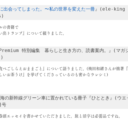
に出会ってしまった。〜私の世界を変えた一冊
』(ele-king 
s)
ルの書籍で
い出トランプ』について綴りました。
＆Premium 特別編集　暮らしと生き方の、読書案内。』(マガ
)
食べごしらえおままごと』について語りました。(飛田和緒さんが拙著
しいお茶うけ』を挙げてくださっているのも密かなウレシミ)
R東海の新幹線グリーン車に置かれている冊子『ひととき』(ウエ
月号
巻頭エッセイを書かせていただきました。旅と活字は必需品ですね。