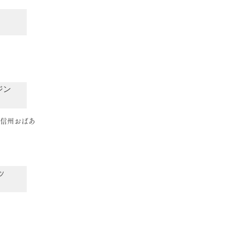
ジン
『信州おばあ
ッ