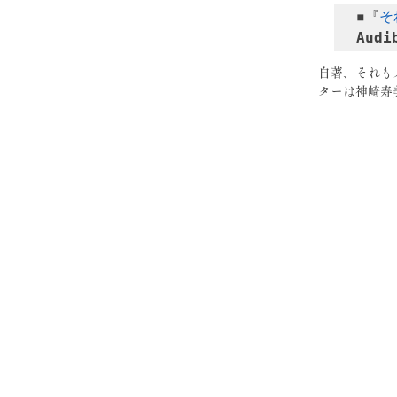
◾️『
そ
Audi
⁡自著、それ
ターは神崎寿美