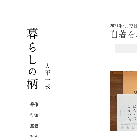
2024年4月23
自著を
著作
告知
連載
折々