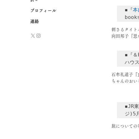
◾️『
本
プロフィール
book
連絡
刺さるタイト
向田邦子『思
◾️『
ハウス
石牟礼道子『
ちゃんのおい
◾️J
ジ)5
旅についての