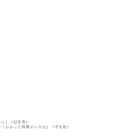
べに』（幻冬舎）
うやくわかった料理のいろは』（平凡社）