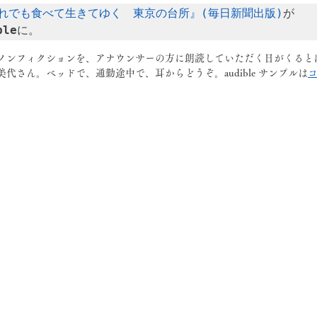
れでも食べて生きてゆく　東京の台所』(毎日新聞出版)
が
ble
に。
もノンフィクションを、アナウンサーの方に朗読していただく日がくると
代さん。ベッドで、通勤途中で、耳からどうぞ。audible サンプルは