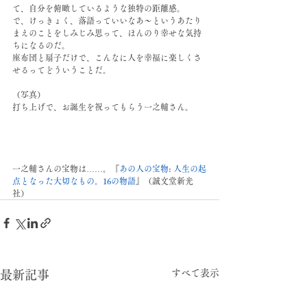
て、自分を俯瞰しているような独特の距離感。
で、けっきょく、落語っていいなあ〜というあたり
まえのことをしみじみ思って、ほんのり幸せな気持
ちになるのだ。
座布団と扇子だけで、こんなに人を幸福に楽しくさ
せるってどういうことだ。
（写真）
打ち上げで、お誕生を祝ってもらう一之輔さん。
一之輔さんの宝物は……。『
あの人の宝物: 人生の起
点となった大切なもの。16の物語
』（誠文堂新光
社）
すべて表示
最新記事