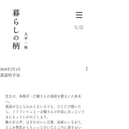
2018年2月1日
落語的宇宙
先日は、春風亭一之輔さんの落語を聴きに六本木
へ。
落語がなにもわからない人でも、ひとたび聴いた
ら、ぐぐぐい〜っと一之輔さんの宇宙にあっという
まにもっていかれてしまう。
艶のある声。はぎれのいい言葉。高座にいながら、
どこか熱狂からちょっとひいたところに身をおい