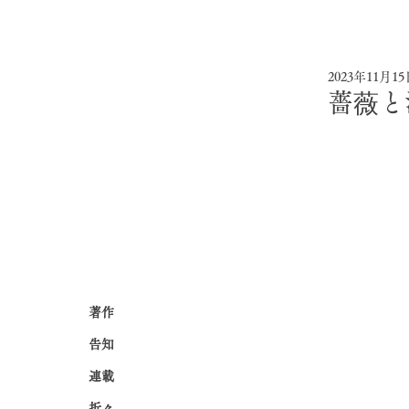
2023年11月1
薔薇と
著作
告知
連載
折々