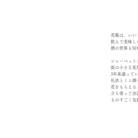
花瓶は、いい
飲んで美味し
酒の世界もSD
シャーベット
街の小さな花
⁡3年来通っ
礼状とミニ酒
花をもらえる
立ち寄って会
ものすごく気