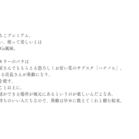
ちこプレミアム。
い、使って美しいとは
Gs風味。
カラーのバラは
屋さんでももらえる恐ろしくお安い花のサブスク「ハナノヒ」。 
ている店長さんが異動になり、
を渡す。
こと以上に、
話ができる場所が地元にあるというのが楽しいんだよなあ。
持ちのいい人たちなので、異動は早めに教えてくれと頼む始末。