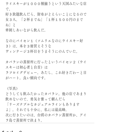
ウイスキーが１０００種揃うという天国みたいな店
で、
好き放題飲んだら、財布がどえらいことになるので
女３人、「２杯までね」「１杯１５００円のまで
ね」と
牽制しあいながら飲んだ。
なのにパイセン１（ソムリエなのにウイスキー好
き）は、本を３冊買えそうな
ヴィンテージ３杯目をうまそうにのんでいた。
カバランの蒸留所に行ったというパイセン２（ウイ
スキーは初心者と自首）は
ラフロイグデビュー。あたし、これ好きだわーと目
がハート。良い傾向です。
（写真）
どうしても飲みたかったカバラン。他の店であまり
飲めないので、勇気を奮って頼んだら
「リーズナブルなカジュアルラインもあります
よ」。それでも十分に、私には最高峰。
次に行きたいのは、台湾のカバラン蒸留所か、アイ
ラ島で蒸留所で決まり。