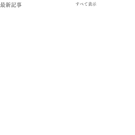
すべて表示
最新記事
-05:15
型と視点
© 2024 暮らしの柄 大平一枝 Kazue Oodaira ,
Design Izumi Saito ［rhyme inc.］ All rights reserved.
がむしゃら労働