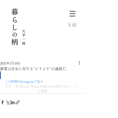
2021年1月10日
親業は自分に対する”ジリジリ”の連続だ。
この投稿をInstagramで見る
大平 一枝 (Kazue Oodaira)(@oodaira1027)がシェアし
た投稿