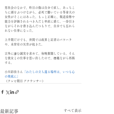
男社会のなかで、昨日の傷は自分で直し、あっちこ
ちに頭をぶつけながら、必死で働いている等身大の
女性がそこにはあった。もっと正確に、報道姿勢や
能力を評価されるべき人だと率直に感じ、一歩引き
ながらそれを書き込んだつもりで、自分でも忘れら
れない仕事になった。
上半期だけでも、世間では政界と記者のパワハラ
や、未曾有の災害が起きた。
言外に滲む誠実を求めて、毎晩奮闘している。そん
な彼女との仕事を思い出したので、僭越ながら再掲
する。
小川彩佳さん
「わたしの立ち還る場所は、いつも心
の奥底に」
（テレビ朝日 アナウンサー）
すべて表示
最新記事