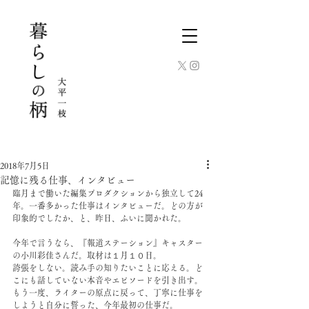
2018年7月5日
記憶に残る仕事、インタビュー
臨月まで働いた編集プロダクションから独立して24
年。一番多かった仕事はインタビューだ。どの方が
印象的でしたか、と、昨日、ふいに聞かれた。
今年で言うなら、『報道ステーション』キャスター
の小川彩佳さんだ。取材は１月１０日。
誇張をしない。読み手の知りたいことに応える。ど
こにも話していない本音やエピソードを引き出す。
もう一度、ライターの原点に戻って、丁寧に仕事を
しようと自分に誓った、今年最初の仕事だ。