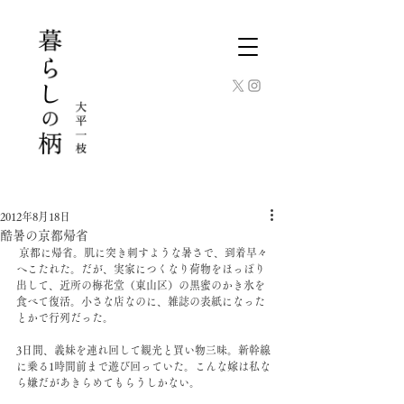
2012年8月18日
酷暑の京都帰省
 京都に帰省。肌に突き刺すような暑さで、到着早々
へこたれた。だが、実家につくなり荷物をほっぽり
出して、近所の梅花堂（東山区）の黒蜜のかき氷を
食べて復活。小さな店なのに、雑誌の表紙になった
とかで行列だった。
3日間、義妹を連れ回して観光と買い物三昧。新幹線
に乗る1時間前まで遊び回っていた。こんな嫁は私な
ら嫌だがあきらめてもらうしかない。