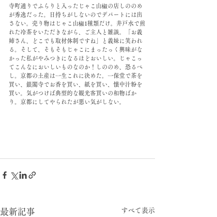
寺町通りでふらりと入ったじゃこ山椒の店しののめ
が秀逸だった。日持ちがしないのでデパートには出
さない。売り物はじゃこ山椒1種類だけ。井戸水で煎
れた冷茶をいただきながら、ご主人と雑談。「お義
姉さん、どこでも取材体制ですね」と義妹に笑われ
る。そして、そもそもじゃこにまったっく興味がな
かった私がやみつきになるほどおいしい。じゃこっ
てこんなにおいしいものなのか！しののめ、恐るべ
し。京都の土産は一生これに決めた。一保堂で茶を
買い、銀閣寺でお香を買い、紙を買い、懐中汁粉を
買い。気がつけば典型的な観光客買いの和物ばか
り。京都にしてやられたが悪い気がしない。
すべて表示
最新記事