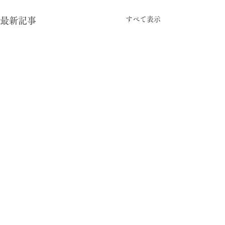
すべて表示
最新記事
-05:15
型と視点
© 2024 暮らしの柄 大平一枝 Kazue Oodaira ,
Design Izumi Saito ［rhyme inc.］ All rights reserved.
がむしゃら労働