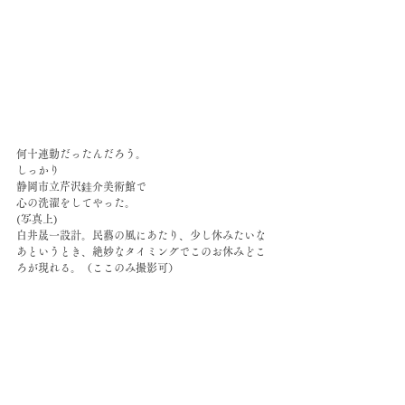
何十連勤だったんだろう。
しっかり
静岡市立芹沢銈介美術館で
心の洗濯をしてやった。
(写真上)
白井晟一設計。民藝の風にあたり、少し休みたいな
あというとき、絶妙なタイミングでこのお休みどこ
ろが現れる。（ここのみ撮影可）