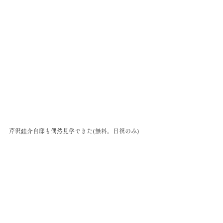
芹沢銈介自邸も偶然見学できた(無料。日祝のみ)