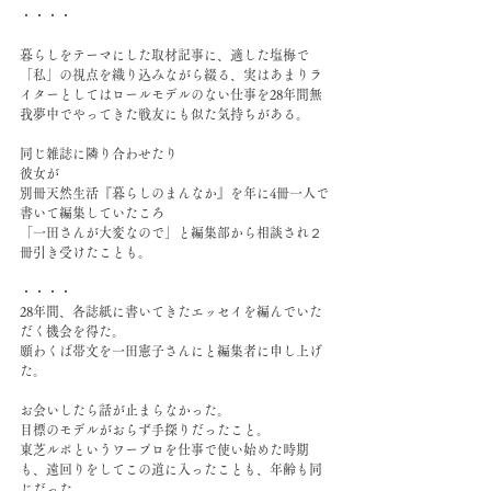
・・・・
暮らしをテーマにした取材記事に、適した塩梅で
「私」の視点を織り込みながら綴る、実はあまりラ
イターとしてはロールモデルのない仕事を28年間無
我夢中でやってきた戦友にも似た気持ちがある。
同じ雑誌に隣り合わせたり
彼女が
別冊天然生活『暮らしのまんなか』を年に4冊一人で
書いて編集していたころ
「一田さんが大変なので」と編集部から相談され２
冊引き受けたことも。
・・・・
28年間、各誌紙に書いてきたエッセイを編んでいた
だく機会を得た。
願わくば帯文を一田憲子さんにと編集者に申し上げ
た。
お会いしたら話が止まらなかった。
目標のモデルがおらず手探りだったこと。
東芝ルポというワープロを仕事で使い始めた時期
も、遠回りをしてこの道に入ったことも、年齢も同
じだった。