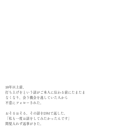
10年以上前、
打ち上げをという話がご本人に伝わる前にたまたま
なくなり、会う機会を逸していた人から
不意にフォローされた。
おそるおそる、その話をDMで返した。
「私も一度お話をしてみたかったんです」
間髪入れず返事がきた。