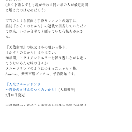
(多くを語らずとも魂が伝わる同い年の人が最近周囲
に増えたのはなぜだろう)
宝石のような装画と手作りフォントの題字は、
雑誌『かぞくのじかん』の連載で担当していただい
て以来、いつか自著でと願っていた花松あゆみさ
ん。
『天然生活』の版元はあの頃から移り、
『かぞくのじかん』は今はない。
28年間、トライアンドエラーを繰り返しながら走っ
てきたいろんな味の日々が
フルーツサンドのようにつまったエッセイ集、
Amazon、楽天市場ブックス、予約開始です。
『人生フルーツサンド
〜自分のきげんのつくろいかた』
(大和書房)
2月10日発売
※津幡修一・英子さん夫妻のお話含め表題の秘密は
拙著をぜひお読みください。