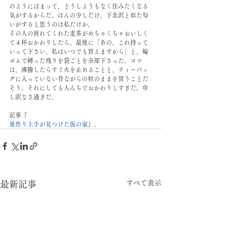
のようにはまって、どうしようもなく住みたくなる
気がするからだ。ほんの少しだけ、下北沢と似た匂
いがすると思うのは私だけか。
その人の煎れてくれた麦茶がめちゃくちゃおいしく
て４杯おかわりしたら、最後に「あの、これ持って
いって下さい、私はいつでも買えますから」と、輪
ゴムで縛った残りを袋ごとを全部下さった。コツ
は、沸騰したらすぐ火を止めることと、ティーバッ
グに入っていない昔ながらの粒のままを買うことだ
そう。それにしても人んちでおかわりしすぎだ。申
し訳なさ過ぎだ。
記事『
巣作り上手が見つけた仮の家
』。
すべて表示
最新記事