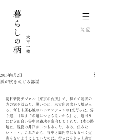
2013年8月2日
風が吹きぬける部屋
朝日新聞デジタル『東京の台所』で、初めて読者の
方の家を訪ねた。暑いのに、三方向の窓から風が入
る、何とも居心地のいいマンションの1室だった。帰
り道、「駅までの道はつまらないから」と、遠回り
だけど面白い谷中の路地を案内してくれた。1本の路
地に、現役の井戸が二つもあった。ああ、住みた
い・・・。これだから、谷中と高円寺はなるべく近
寄らないようにしていたのだ。行ったらきっと迷宮