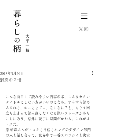
2013年3月20日
魅惑の２冊
こんな面白くて読みやすい内容の本、こんなカタい
タイトルにしない方がいいのになあ。すらすら読め
るけれど、おっとまてよ、なになに？と、もう１回
立ち止まって読み直したくなる深いフレーズがあち
こちにあり、意外に読了に時間がかかる。これがオ
トクだ。
原 研哉さんがトヨタと日産とホンダのデザイン部門
の人と話し合って、世界中で一番スバラシイと決定