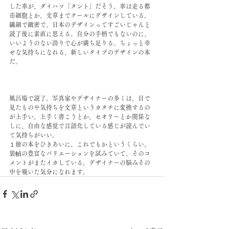
した車が、ダイハツ「タント」だそう。車は走る都
市細胞とか、文章までクールにデザインしている。
繊細で緻密で、日本のデザインってすごいじゃんと
読了後に素直に思える。自分の手柄でもないのに、
いいようのない誇りで心が満ち足りる。ちょっと幸
せな気持ちになれる、新しいタイプのデザインの本
だ。
風呂場で読了。写真家やデザイナーの多くは、目で
見たものや気持ちを文章というカタチに変換するの
が上手い。上手く書こうとか、セオリーとか関係な
しに、自由な感覚で言語化している感じが読んでい
て気持ちがいい。
１冊の本をひきあいに、これでもかというくらい、
装幀の豊富なバリエーションを試みていて、そのコ
メントがまたイカしている。デザイナーの脳みその
中を覗いた気分になれます。