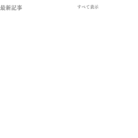
すべて表示
最新記事
-05:15
型と視点
© 2024 暮らしの柄 大平一枝 Kazue Oodaira ,
Design Izumi Saito ［rhyme inc.］ All rights reserved.
がむしゃら労働