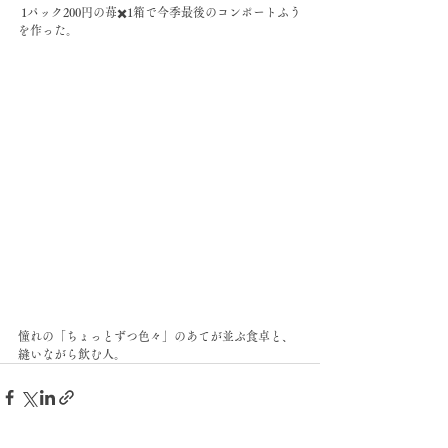
 1パック200円の苺✖️1箱で今季最後のコンポートふう
を作った。
憧れの「ちょっとずつ色々」のあてが並ぶ食卓と、
縫いながら飲む人。