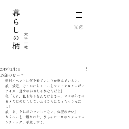
2015年2月5日
15歳のピーコ
新刊イベントに何を着ていこうか悩んでいると。
娘「最近、どこかにちょこっとフォークロアっぽい
テイスト足すのがおしゃれなんだよ」
私「それ、私も好きなんだけどさー、ママの年でや
るとただのだらしないおばさんになっちゃうんだ
よ」
娘「あ、それ年のせいじゃない。体型のせい」
さく〜っと一蹴された。うちのピーコのファッショ
ンチェック、手厳しすぎ。