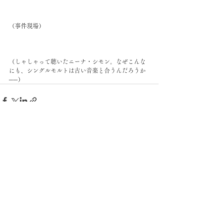
（事件現場）
（しゃしゃって聴いたニーナ・シモン。なぜこんな
にも、シングルモルトは古い音楽と合うんだろうか
──）
すべて表示
最新記事