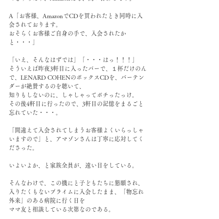
A「お客様、AmazonでCDを買われたとき同時に入
会されております。
おそらくお客様ご自身の手で、入会されたか
と・・・」
「いえ、そんなはずでは」「・・・はっ！！！」
そういえば昨夜3軒目に入ったバーで、１杯だけのん
で、LENARD COHENのボックスCDを、バーテン
ダーが絶賛するのを聴いて、
知りもしないのに、しゃしゃってポチったっけ。
その後4軒目に行ったので、3軒目の記憶をまるごと
忘れていた・・・。
「間違えて入会されてしまうお客様よくいらっしゃ
いますので」と、アマゾンさんは丁寧に応対してく
ださった。
いよいよか、と家族全員が、遠い目をしている。
そんなわけで、この機にと子どもたちに懇願され、
入りたくもないプライムに入会したまま、「物忘れ
外来」のある病院に行く日を
ママ友と相談している次第なのである。