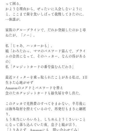
って困る。
かような理由から、ぜったいに入会しないように
と、ここまで歯を食いしばって我慢してきたのに。
一体誰が。
家族のグループラインで、だれか登録したのかと尋
ねたが、「ノー」。
私「じゃあ、ハッカーかも」。
娘「わろたわっ。ママのパスワード盗んで、プライ
ムの会員になって、そのハッカー、なんの得がある
の」
私「クレジットカードの番号盗むんだわさ」
最近ツイッターを乗っ取られたことがある私は、1日
生きた心地がせず
Amazonのメアドとパスワードを替え
念のためクレジットカードも紛失届を申し出た。
このクレカで光熱費のすべてをまかない、半月後に
は海外取材を控えているので、再発行もまさに綱渡
り。
もう本当にいろいろと、しちめんどうくさいいこと
になって落ち込んでいた夜、息子と娘が言う。
「とりあえず、Amazonにも、問い合わせてみ」