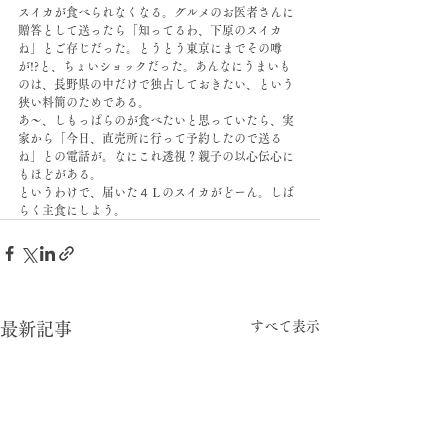
スイカが食べられなくなる。グルメのお医者さんに
贈答として送ったら「知ってるわ、下原のスイカ
ね」とご存じだった。とうとう東京にまでその噂
が!?と、ちょいショックだった。あんなにうまいも
のは、長野県の中だけで独占しておきたい、という
狭い料簡のためである。
あ〜、しもっぱらのが食べたいと思っていたら、実
家から「今日、直売所に行って予約したので送る
ね」との電話が。なにこれ透視？親子の以心伝心に
もほどがある。
というわけで、届いた４Ｌのスイカがどーん。しば
らく主食にしよう。
すべて表示
最新記事