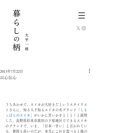
2013年7月22日
以心伝心
うちあわせで、スイカが大好きだというスタイリス
トさんに、知る人ぞ知るスイカの名ブランド「
しも
っぱらのスイカ
」がいかに旨いかをとくとくと説明
した。長野県松本市波田の下原地区でできるスイカ
のブランドで、いま、「日本一甘い」と言われてい
る。値段も高いのだが、本当にこれを食べると他の