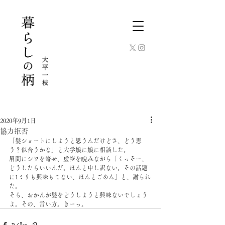
2020年9月1日
協力拒否
「髪ショートにしようと思うんだけどさ、どう思
う？似合うかな」と大学娘に娘に相談した。 
眉間にシワを寄せ、虚空を睨みながら「くっそー、
どうしたらいいんだ。ほんと申し訳ない。その話題
に1ミリも興味もてない、ほんとごめん」と、謝られ
た。 
そら、おかんが髪をどうしようと興味ないでしょう
よ。その、言い方。きーっ。