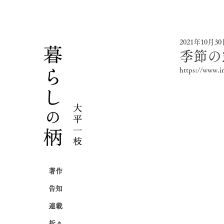
2021年10月3
季節の
https://www.
著作
告知
連載
折々