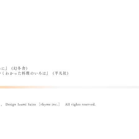
べに』（幻冬舎）
うやくわかった料理のいろは』（平凡社）
ign Izumi Saito ［rhyme inc.］ All rights reserved.