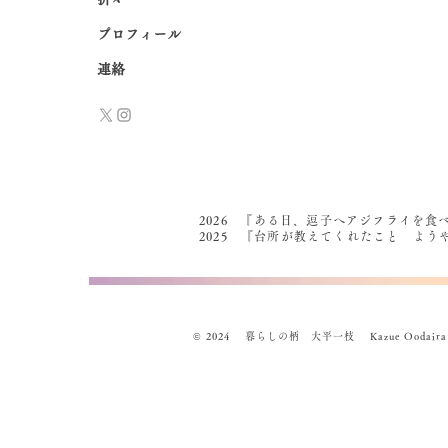
プロフィール
連絡
2026 『ある日、逗子へアジフライを食
2025 『台所が教えてくれたこと よ
© 2024 暮らしの柄 大平一枝 Kazue Oodaira , Des