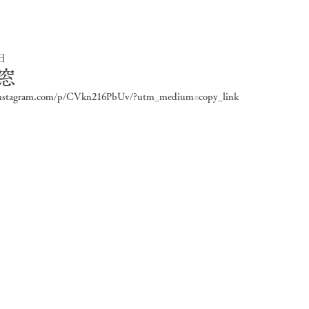
0日
窓
instagram.com/p/CVkn216PbUv/?utm_medium=copy_link