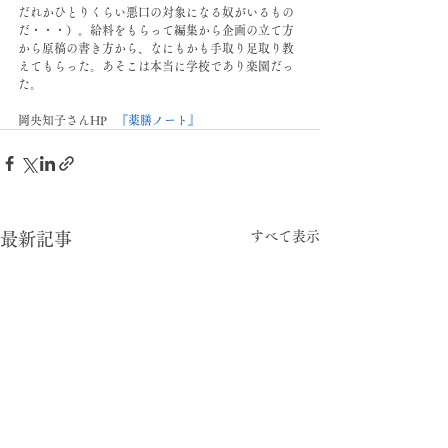
だれかひとりくらい悪口の対象になる奴がいるもの
だ・・・）。給料をもらって編集から企画の立て方
から原稿の書き方から、なにもかも手取り足取り教
えてもらった。あそこは本当に学校であり楽園だっ
た。
岡央知子さんHP   
『薬膳ノート』
すべて表示
最新記事