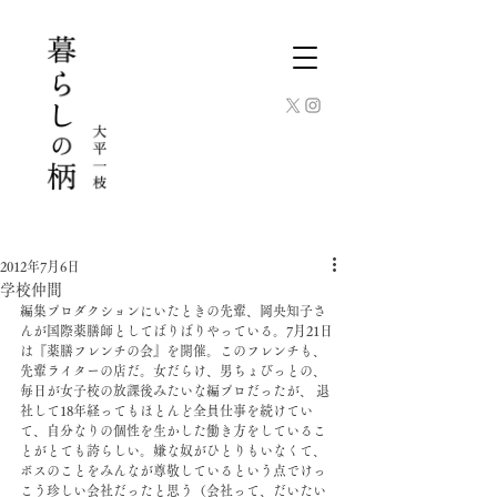
2012年7月6日
学校仲間
編集プロダクションにいたときの先輩、岡央知子さ
んが国際薬膳師としてばりばりやっている。7月21日
は『薬膳フレンチの会』を開催。このフレンチも、
先輩ライターの店だ。女だらけ、男ちょびっとの、
毎日が女子校の放課後みたいな編プロだったが、 退
社して18年経ってもほとんど全員仕事を続けてい
て、自分なりの個性を生かした働き方をしているこ
とがとても誇らしい。嫌な奴がひとりもいなくて、
ボスのことをみんなが尊敬しているという点でけっ
こう珍しい会社だったと思う（会社って、だいたい