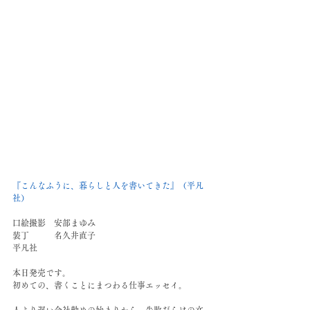
『こんなふうに、暮らしと人を書いてきた』（平凡
社）
口絵撮影　安部まゆみ
装丁　　　名久井直子
平凡社
本日発売です。
初めての、書くことにまつわる仕事エッセイ。
人より遅い会社勤めの始まりから、失敗だらけの文