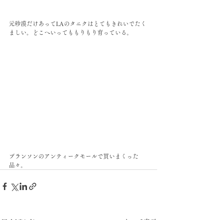
元砂漠だけあってLAのタニクはとてもきれいでたく
ましい。どこへいってももりもり育っている。
ブランソンのアンティークモールで買いまくった
品々。