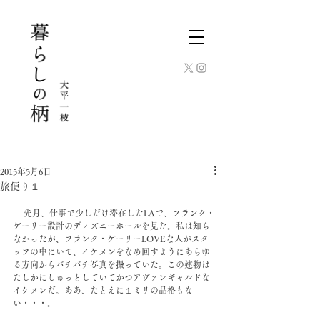
2015年5月6日
旅便り１
 　先月、仕事で少しだけ滞在したLAで、フランク・
ゲーリー設計のディズニーホールを見た。私は知ら
なかったが、フランク・ゲーリーLOVEな人がスタ
ッフの中にいて、イケメンをなめ回すようにあらゆ
る方向からバチバチ写真を撮っていた。この建物は
たしかにしゅっとしていてかつアヴァンギャルドな
イケメンだ。ああ、たとえに１ミリの品格もな
い・・・。