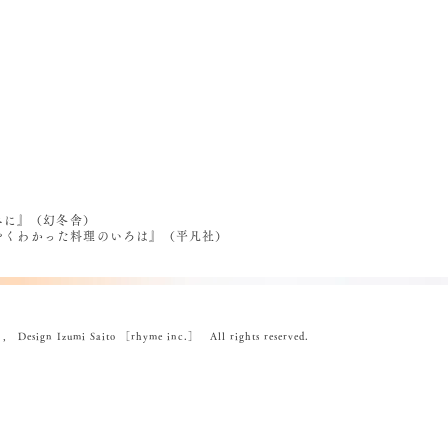
べに』（幻冬舎）
うやくわかった料理のいろは』（平凡社）
ign Izumi Saito ［rhyme inc.］ All rights reserved.