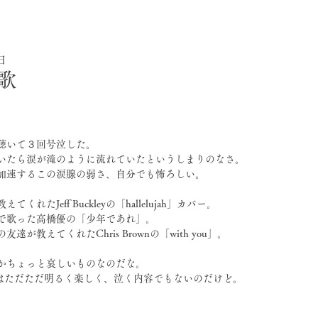
5日
歌
聴いて３回号泣した。
いたら涙が滝のように流れていたというしまりのなさ。
加速するこの涙腺の弱さ、自分でも怖ろしい。
くれたJeff Buckleyの「hallelujah」カバー。
で歌った高橋優の「少年であれ」。
達が教えてくれたChris Brownの「with you」。
かちょっと哀しいものなのだな。
ou」はただただ明るく楽しく、泣く内容でもないのだけど。