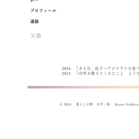
プロフィール
連絡
2026 『ある日、逗子へアジフライを食
2025 『台所が教えてくれたこと よ
© 2024 暮らしの柄 大平一枝 Kazue Oodaira , Des