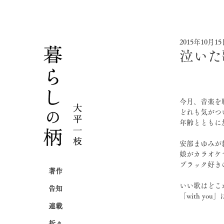
2015年10月1
泣いた
今月、音楽を
どれも気がつ
年齢とともに
安部まゆみが教えて
娘がカラオケ
ブラック好きの友
著作
いい歌はどこ
告知
「with y
連載
折々