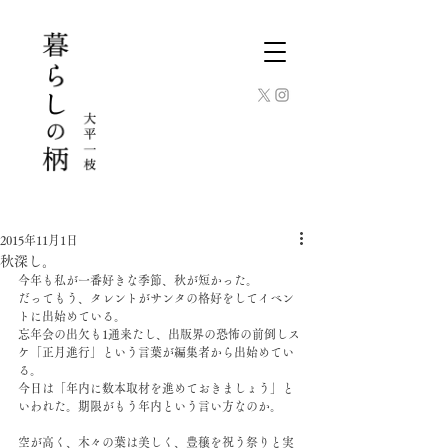
2015年11月1日
秋深し。
今年も私が一番好きな季節、秋が短かった。
だってもう、タレントがサンタの格好をしてイベン
トに出始めている。
忘年会の出欠も1通来たし、出版界の恐怖の前倒しス
ケ「正月進行」という言葉が編集者から出始めてい
る。
今日は「年内に数本取材を進めておきましょう」と
いわれた。期限がもう年内という言い方なのか。
空が高く、木々の葉は美しく、豊穣を祝う祭りと実