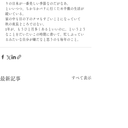
りの日本が一番美しい季節なのだがなあ。
といいつつ、ちかぢかパリに行くため半徹の生活が
続いている。
家の中も目の下のクマもすごいことになっていて
秋の夜長どころではない。
1年が、もうひと月多くあるといいのに。というよう
なことをだいたいこの時期に書いて、忙しぶってい
るみたいな自分が嫌だなと思うのも毎年のこと。
すべて表示
最新記事