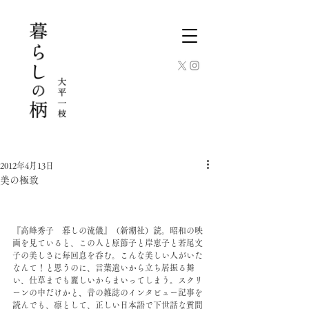
2012年4月13日
美の極致
『高峰秀子　暮しの流儀』（新潮社）読。昭和の映
画を見ていると、この人と原節子と岸恵子と若尾文
子の美しさに毎回息を呑む。こんな美しい人がいた
なんて！と思うのに、言葉遣いから立ち居振る舞
い、仕草までも麗しいからまいってしまう。スクリ
ーンの中だけかと、昔の雑誌のインタビュー記事を
読んでも、凛として、正しい日本語で下世話な質問