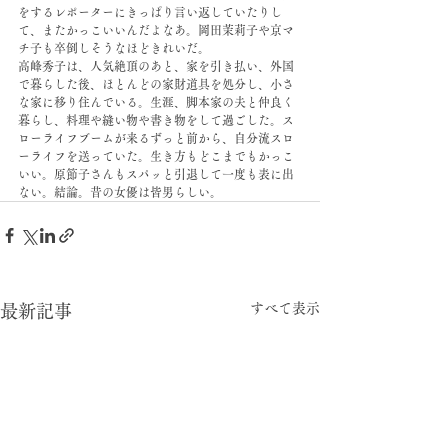
をするレポーターにきっぱり言い返していたりし
て、またかっこいいんだよなあ。岡田茉莉子や京マ
チ子も卒倒しそうなほどきれいだ。
高峰秀子は、人気絶頂のあと、家を引き払い、外国
で暮らした後、ほとんどの家財道具を処分し、小さ
な家に移り住んでいる。生涯、脚本家の夫と仲良く
暮らし、料理や縫い物や書き物をして過ごした。ス
ローライフブームが来るずっと前から、自分流スロ
ーライフを送っていた。生き方もどこまでもかっこ
いい。原節子さんもスパッと引退して一度も表に出
ない。結論。昔の女優は皆男らしい。
すべて表示
最新記事