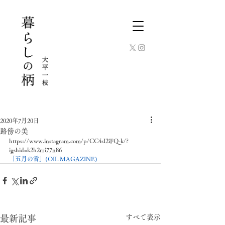
2020年7月20日
路傍の美
https://www.instagram.com/p/CC4sI2iFQ-k/?
igshid=k2h2rri77n86 
「五月の雪」(OIL MAGAZINE)
すべて表示
最新記事